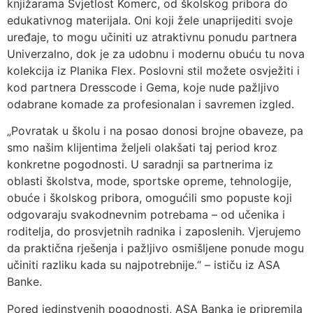
knjižarama Svjetlost Komerc, od školskog pribora do
edukativnog materijala. Oni koji žele unaprijediti svoje
uređaje, to mogu učiniti uz atraktivnu ponudu partnera
Univerzalno, dok je za udobnu i modernu obuću tu nova
kolekcija iz Planika Flex. Poslovni stil možete osvježiti i
kod partnera Dresscode i Gema, koje nude pažljivo
odabrane komade za profesionalan i savremen izgled.
„Povratak u školu i na posao donosi brojne obaveze, pa
smo našim klijentima željeli olakšati taj period kroz
konkretne pogodnosti. U saradnji sa partnerima iz
oblasti školstva, mode, sportske opreme, tehnologije,
obuće i školskog pribora, omogućili smo popuste koji
odgovaraju svakodnevnim potrebama – od učenika i
roditelja, do prosvjetnih radnika i zaposlenih. Vjerujemo
da praktična rješenja i pažljivo osmišljene ponude mogu
učiniti razliku kada su najpotrebnije.“ – ističu iz ASA
Banke.
Pored jedinstvenih pogodnosti, ASA Banka je pripremila