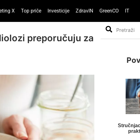
eting X
Top priče
Investicije
ZdravIN
GreenCO
IT
Search
diolozi preporučuju za
Pov
Stručnjaci
prakt