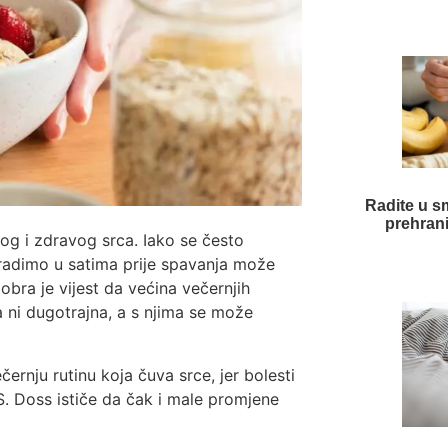
Radite u 
prehrani
nog i zdravog srca. Iako se često
radimo u satima prije spavanja može
obra je vijest da većina večernjih
a ni dugotrajna, a s njima se može
ečernju rutinu koja čuva srce, jer bolesti
S. Doss ističe da čak i male promjene