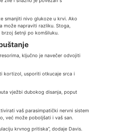
e žile i snažno je povezan s
 smanjiti nivo glukoze u krvi. Ako
 može napraviti razliku. Stoga,
 brzoj šetnji po komšiluku.
puštanje
sorima, ključno je navečer odvojiti
i kortizol, usporiti otkucaje srca i
inuta vježbi dubokog disanja, poput
virati vaš parasimpatički nervni sistem
, već može poboljšati i vaš san.
ulaciju krvnog pritiska”, dodaje Davis.