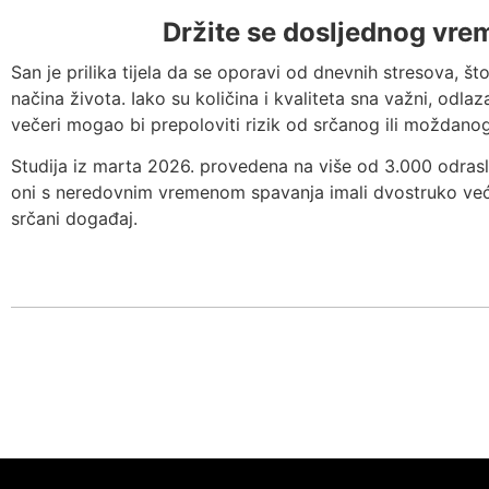
Držite se dosljednog vr
San je prilika tijela da se oporavi od dnevnih stresova, št
načina života. Iako su količina i kvaliteta sna važni, odla
večeri mogao bi prepoloviti rizik od srčanog ili moždano
Studija iz marta 2026. provedena na više od 3.000 odrasli
oni s neredovnim vremenom spavanja imali dvostruko veću
srčani događaj.