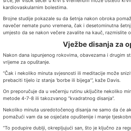
srce, jer visok šećer u krvi s vremenom može oštetiti krvn
kardiovaskularnim bolestima.
Brojne studije pokazale su da šetnja nakon obroka pomaže
navečer nemate puno vremena, čak i desetominutna šetnja
umjesto da se nakon večere zavalite na kauč, razmislite o
Vježbe disanja za o
Nakon dana ispunjenog rokovima, obavezama i drugim stre
vrijeme za opuštanje.
“Čak i nekoliko minuta svjesnosti ili meditacije može snizit
prebaciti tijelo iz stanja ‘borbe ili bijega'”, kaže Davis.
On preporučuje da u večernju rutinu uključite nekoliko m
metode 4-7-8 ili takozvanog “kvadratnog disanja”.
Nekoliko minuta usredotočenog disanja ne samo da će akti
pomažući vam da se osjećate opuštenije i manje tjeskobno
“To podupire dublji, okrepljujući san, što je ključno za reg