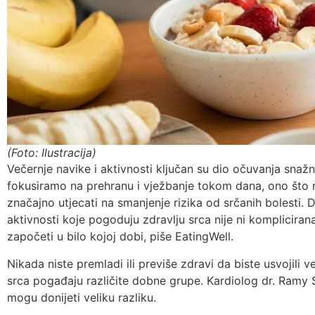
(Foto: Ilustracija)
Večernje navike i aktivnosti ključan su dio očuvanja snaž
fokusiramo na prehranu i vježbanje tokom dana, ono što 
značajno utjecati na smanjenje rizika od srčanih bolesti. D
aktivnosti koje pogoduju zdravlju srca nije ni kompliciran
započeti u bilo kojoj dobi, piše EatingWell.
Nikada niste premladi ili previše zdravi da biste usvojili v
srca pogađaju različite dobne grupe. Kardiolog dr. Ramy 
mogu donijeti veliku razliku.