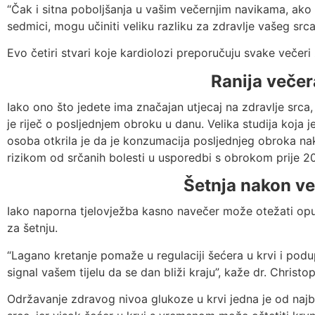
“Čak i sitna poboljšanja u vašim večernjim navikama, ako 
sedmici, mogu učiniti veliku razliku za zdravlje vašeg src
Evo četiri stvari koje kardiolozi preporučuju svake večeri
Ranija večer
Iako ono što jedete ima značajan utjecaj na zdravlje srca
je riječ o posljednjem obroku u danu. Velika studija koja 
osoba otkrila je da je konzumacija posljednjeg obroka n
rizikom od srčanih bolesti u usporedbi s obrokom prije 20
Šetnja nakon v
Iako naporna tjelovježba kasno navečer može otežati opuš
za šetnju.
“Lagano kretanje pomaže u regulaciji šećera u krvi i podup
signal vašem tijelu da se dan bliži kraju”, kaže dr. Christo
Održavanje zdravog nivoa glukoze u krvi jedna je od najbo