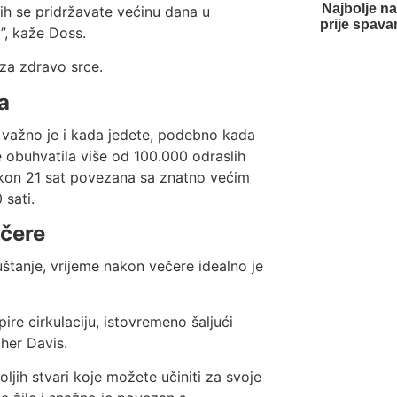
Najbolje na
ih se pridržavate većinu dana u
prije spavan
a”, kaže Doss.
 za zdravo srce.
a
, važno je i kada jedete, podebno kada
je obuhvatila više od 100.000 odraslih
akon 21 sat povezana sa znatno većim
 sati.
ečere
tanje, vrijeme nakon večere idealno je
ire cirkulaciju, istovremeno šaljući
pher Davis.
ljih stvari koje možete učiniti za svoje