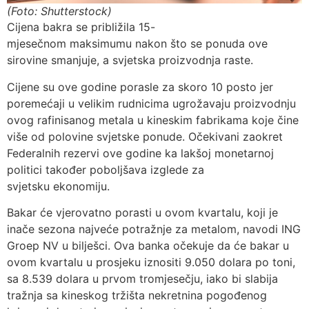
(Foto: Shutterstock)
Cijena bakra se približila 15-
mjesečnom maksimumu nakon što se ponuda ove
sirovine smanjuje, a svjetska proizvodnja raste.
Cijene su ove godine porasle za skoro 10 posto jer
poremećaji u velikim rudnicima ugrožavaju proizvodnju
ovog rafinisanog metala u kineskim fabrikama koje čine
više od polovine svjetske ponude. Očekivani zaokret
Federalnih rezervi ove godine ka lakšoj monetarnoj
politici također poboljšava izglede za
svjetsku ekonomiju.
Bakar će vjerovatno porasti u ovom kvartalu, koji je
inače sezona najveće potražnje za metalom, navodi ING
Groep NV u bilješci. Ova banka očekuje da će bakar u
ovom kvartalu u prosjeku iznositi 9.050 dolara po toni,
sa 8.539 dolara u prvom tromjesečju, iako bi slabija
tražnja sa kineskog tržišta nekretnina pogođenog