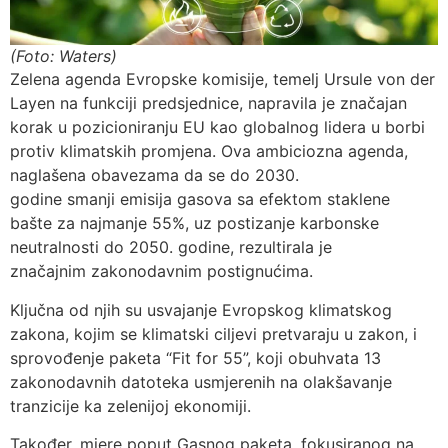
(Foto: Waters)
Zelena agenda Evropske komisije, temelj Ursule von der
Layen na funkciji predsjednice, napravila je značajan
korak u pozicioniranju EU kao globalnog lidera u borbi
protiv klimatskih promjena. Ova ambiciozna agenda,
naglašena obavezama da se do 2030.
godine smanji emisija gasova sa efektom staklene
bašte za najmanje 55%, uz postizanje karbonske
neutralnosti do 2050. godine, rezultirala je
značajnim zakonodavnim postignućima.
Ključna od njih su usvajanje Evropskog klimatskog
zakona, kojim se klimatski ciljevi pretvaraju u zakon, i
sprovođenje paketa “Fit for 55”, koji obuhvata 13
zakonodavnih datoteka usmjerenih na olakšavanje
tranzicije ka zelenijoj ekonomiji.
Također, mjere poput Gasnog paketa, fokusiranog na