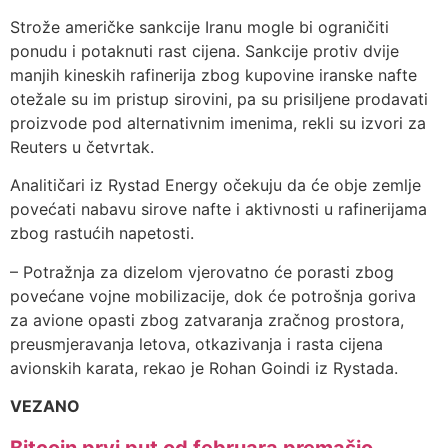
Strože američke sankcije Iranu mogle bi ograničiti
ponudu i potaknuti rast cijena. Sankcije protiv dvije
manjih kineskih rafinerija zbog kupovine iranske nafte
otežale su im pristup sirovini, pa su prisiljene prodavati
proizvode pod alternativnim imenima, rekli su izvori za
Reuters u četvrtak.
Analitičari iz Rystad Energy očekuju da će obje zemlje
povećati nabavu sirove nafte i aktivnosti u rafinerijama
zbog rastućih napetosti.
– Potražnja za dizelom vjerovatno će porasti zbog
povećane vojne mobilizacije, dok će potrošnja goriva
za avione opasti zbog zatvaranja zračnog prostora,
preusmjeravanja letova, otkazivanja i rasta cijena
avionskih karata, rekao je Rohan Goindi iz Rystada.
VEZANO
Bitcoin prvi put od februara premašio