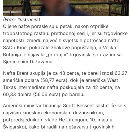
(Foto: Ilustracija)
Cijene nafte porasle su u petak, nakon otprilike
tropostotnog rasta u prethodnoj sesiji, jer su trgovinske
napetosti između najvećih svjetskih potrošača nafte,
SAD i Kine, pokazale znakove popuštanja, a Velika
Britanija je najavila „probojni” trgovinski sporazum sa
Sjedinjenim Državama.
Nafta Brent skuplja je za 43 centa, te barel iznosi 63,27
američka dolara (58,77 eura), dok je američka West
Texas Intermediate nafta poskupjela za 42 centa, na
60,33 dolara (56,06 eura) po barelu.
Američki ministar financija Scott Bessent sastat će se s
najvišim kineskim ekonomskim dužnosnikom,
potpredsjednikom vlade He Lifengom, 10. maja u
Švicarskoj, kako bi radili na rješavanju trgovinskih