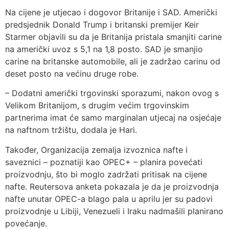
Na cijene je utjecao i dogovor Britanije i SAD. Američki
predsjednik Donald Trump i britanski premijer Keir
Starmer objavili su da je Britanija pristala smanjiti carine
na američki uvoz s 5,1 na 1,8 posto. SAD je smanjio
carine na britanske automobile, ali je zadržao carinu od
deset posto na većinu druge robe.
– Dodatni američki trgovinski sporazumi, nakon ovog s
Velikom Britanijom, s drugim većim trgovinskim
partnerima imat će samo marginalan utjecaj na osjećaje
na naftnom tržištu, dodala je Hari.
Također, Organizacija zemalja izvoznica nafte i
saveznici – poznatiji kao OPEC+ – planira povećati
proizvodnju, što bi moglo zadržati pritisak na cijene
nafte. Reutersova anketa pokazala je da je proizvodnja
nafte unutar OPEC-a blago pala u aprilu jer su padovi
proizvodnje u Libiji, Venezueli i Iraku nadmašili planirano
povećanje.