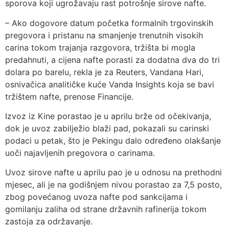
sporova koji ugrožavaju rast potrošnje sirove nafte.
– Ako dogovore datum početka formalnih trgovinskih
pregovora i pristanu na smanjenje trenutnih visokih
carina tokom trajanja razgovora, tržišta bi mogla
predahnuti, a cijena nafte porasti za dodatna dva do tri
dolara po barelu, rekla je za Reuters, Vandana Hari,
osnivačica analitičke kuće Vanda Insights koja se bavi
tržištem nafte, prenose Financije.
Izvoz iz Kine porastao je u aprilu brže od očekivanja,
dok je uvoz zabilježio blaži pad, pokazali su carinski
podaci u petak, što je Pekingu dalo određeno olakšanje
uoči najavljenih pregovora o carinama.
Uvoz sirove nafte u aprilu pao je u odnosu na prethodni
mjesec, ali je na godišnjem nivou porastao za 7,5 posto,
zbog povećanog uvoza nafte pod sankcijama i
gomilanju zaliha od strane državnih rafinerija tokom
zastoja za održavanje.