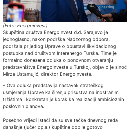
(Foto: Energoinvest)
Skupština društva Energoinvest d.d. Sarajevo je
jednoglasno, nakon podrške Nadzornog odbora,
podržala prijedlog Uprave o obustavi likvidacionog
postupka nad društvom Interenergo Turska. Time je
formalno donesena odluka o ponovnom otvaranju
predstavništva Energoinvesta u Turskoj, objavio je sinoć
Mirza Ustamujić, direktor Energoinvesta.
– Ova odluka predstavlja nastavak strateškog
usmjerenja Uprave ka širenju prisustva na inostranim
tržištima i konkretan je korak ka realizaciji ambicioznih
poslovnih planova.
Posebno vrijedi istaći da su sve tačke dnevnog reda
današnje (jučer op.a.) kupštine dobile gotovo