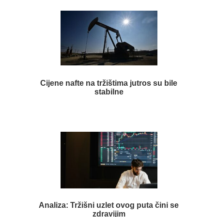
Cijene nafte na tržištima jutros su bile
stabilne
Analiza: Tržišni uzlet ovog puta čini se
zdravijim