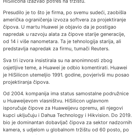
HiSilicona izazvao potres na tržištu.
Presudilo je to što je firma, po svemu sudeći, zaobišla
američka ograničenja izvoza softvera za projektiranje
čipova. U martu Huawei je objavio da je postigao
napredak u razvoju alata za čipove starije generacije,
od 14 i više nanometara. Ta je tehnologija starija, ali
predstavlja napredak za firmu, tumači Reuters.
Sva tri izvora insistirala su na anonimnosti zbog
osjetljive teme, a Huawei je odbio komentirati. Huawei
je HiSilicon utemeljio 1991. godine, povjerivši mu posao
projektiranja čipova.
Od 2004. kompanija ima status samostalne podružnice
u Huaweijevom vlasništvu. HiSilicon uglavnom
isporučuje čipove za Huaweijevu opremu, ali njegovi
kupci uključuju i Dahua Technology i Hikvision. Do 2019.
bio je dominantan dobavljač čipova za sektor nadzornih
kamera, s udjelom u globalnom tržištu od 60 posto, po