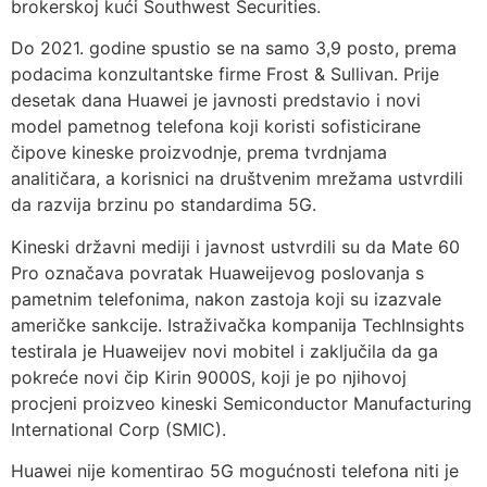
brokerskoj kući Southwest Securities.
Do 2021. godine spustio se na samo 3,9 posto, prema
podacima konzultantske firme Frost & Sullivan. Prije
desetak dana Huawei je javnosti predstavio i novi
model pametnog telefona koji koristi sofisticirane
čipove kineske proizvodnje, prema tvrdnjama
analitičara, a korisnici na društvenim mrežama ustvrdili
da razvija brzinu po standardima 5G.
Kineski državni mediji i javnost ustvrdili su da Mate 60
Pro označava povratak Huaweijevog poslovanja s
pametnim telefonima, nakon zastoja koji su izazvale
američke sankcije. Istraživačka kompanija TechInsights
testirala je Huaweijev novi mobitel i zaključila da ga
pokreće novi čip Kirin 9000S, koji je po njihovoj
procjeni proizveo kineski Semiconductor Manufacturing
International Corp (SMIC).
Huawei nije komentirao 5G mogućnosti telefona niti je