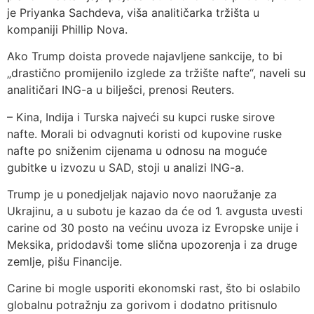
je Priyanka Sachdeva, viša analitičarka tržišta u
kompaniji Phillip Nova.
Ako Trump doista provede najavljene sankcije, to bi
„drastično promijenilo izglede za tržište nafte“, naveli su
analitičari ING-a u bilješci, prenosi Reuters.
– Kina, Indija i Turska najveći su kupci ruske sirove
nafte. Morali bi odvagnuti koristi od kupovine ruske
nafte po sniženim cijenama u odnosu na moguće
gubitke u izvozu u SAD, stoji u analizi ING-a.
Trump je u ponedjeljak najavio novo naoružanje za
Ukrajinu, a u subotu je kazao da će od 1. avgusta uvesti
carine od 30 posto na većinu uvoza iz Evropske unije i
Meksika, pridodavši tome slična upozorenja i za druge
zemlje, pišu Financije.
Carine bi mogle usporiti ekonomski rast, što bi oslabilo
globalnu potražnju za gorivom i dodatno pritisnulo