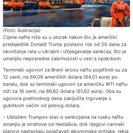
(Foto: Ilustracija)
Cijene nafte niže su u utorak nakon što je američki
predsjednik Donald Trump postavio rok od 50 dana za
okončanje rata u Ukrajini i izbjegavanje sankcija, što je
umanjilo neposredne zabrinutosti u vezi s opskrbom.
Terminski ugovori za Brent sirovu naftu pojeftinili su za
12 centi, na 69,09 američkih dolara (64,01 eura) po
barelu, dok su terminski ugovori za američku WTI naftu
niži za 16 centi, na 66,82 dolara (61,92 eura). Oba su
ugovora prethodnog dana zaključila trgovanje s
gubitkom većim od jednog dolara.
– Ublaženi Trumpov stav o sankcijama na rusku naftu
smanjio je strahove od nestašice, dok njegovi carinski
planovi nastavljaju pojačavati ekonomske pritiske, rekla