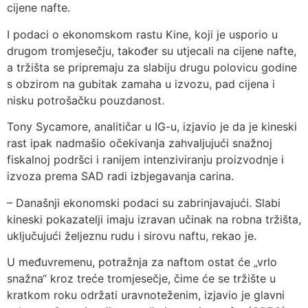
cijene nafte.
I podaci o ekonomskom rastu Kine, koji je usporio u
drugom tromjesečju, također su utjecali na cijene nafte,
a tržišta se pripremaju za slabiju drugu polovicu godine
s obzirom na gubitak zamaha u izvozu, pad cijena i
nisku potrošačku pouzdanost.
Tony Sycamore, analitičar u IG-u, izjavio je da je kineski
rast ipak nadmašio očekivanja zahvaljujući snažnoj
fiskalnoj podršci i ranijem intenziviranju proizvodnje i
izvoza prema SAD radi izbjegavanja carina.
– Današnji ekonomski podaci su zabrinjavajući. Slabi
kineski pokazatelji imaju izravan učinak na robna tržišta,
uključujući željeznu rudu i sirovu naftu, rekao je.
U međuvremenu, potražnja za naftom ostat će „vrlo
snažna“ kroz treće tromjesečje, čime će se tržište u
kratkom roku održati uravnoteženim, izjavio je glavni