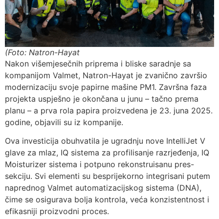
(Foto: Natron-Hayat
Nakon višemjesečnih priprema i bliske saradnje sa
kompanijom Valmet, Natron-Hayat je zvanično završio
modernizaciju svoje papirne mašine PM1. Završna faza
projekta uspješno je okončana u junu – tačno prema
planu – a prva rola papira proizvedena je 23. juna 2025.
godine, objavili su iz kompanije.
Ova investicija obuhvatila je ugradnju nove IntelliJet V
glave za mlaz, IQ sistema za profilisanje razrjeđenja, IQ
Moisturizer sistema i potpuno rekonstruisanu pres-
sekciju. Svi elementi su besprijekorno integrisani putem
naprednog Valmet automatizacijskog sistema (DNA),
čime se osigurava bolja kontrola, veća konzistentnost i
efikasniji proizvodni proces.