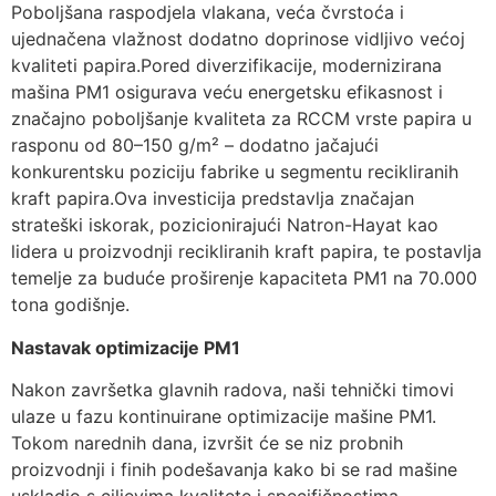
Poboljšana raspodjela vlakana, veća čvrstoća i
ujednačena vlažnost dodatno doprinose vidljivo većoj
kvaliteti papira.Pored diverzifikacije, modernizirana
mašina PM1 osigurava veću energetsku efikasnost i
značajno poboljšanje kvaliteta za RCCM vrste papira u
rasponu od 80–150 g/m² – dodatno jačajući
konkurentsku poziciju fabrike u segmentu recikliranih
kraft papira.Ova investicija predstavlja značajan
strateški iskorak, pozicionirajući Natron-Hayat kao
lidera u proizvodnji recikliranih kraft papira, te postavlja
temelje za buduće proširenje kapaciteta PM1 na 70.000
tona godišnje.
Nastavak optimizacije PM1
Nakon završetka glavnih radova, naši tehnički timovi
ulaze u fazu kontinuirane optimizacije mašine PM1.
Tokom narednih dana, izvršit će se niz probnih
proizvodnji i finih podešavanja kako bi se rad mašine
uskladio s ciljevima kvalitete i specifičnostima