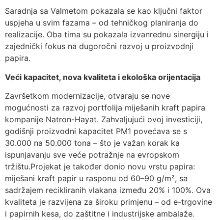
Saradnja sa Valmetom pokazala se kao ključni faktor
uspjeha u svim fazama – od tehničkog planiranja do
realizacije. Oba tima su pokazala izvanrednu sinergiju i
zajednički fokus na dugoročni razvoj u proizvodnji
papira.
Veći kapacitet, nova kvaliteta i ekološka orijentacija
Završetkom modernizacije, otvaraju se nove
mogućnosti za razvoj portfolija miješanih kraft papira
kompanije Natron-Hayat. Zahvaljujući ovoj investiciji,
godišnji proizvodni kapacitet PM1 povećava se s
30.000 na 50.000 tona – što je važan korak ka
ispunjavanju sve veće potražnje na evropskom
tržištu.Projekat je također donio novu vrstu papira:
miješani kraft papir u rasponu od 60–90 g/m², sa
sadržajem recikliranih vlakana između 20% i 100%. Ova
kvaliteta je razvijena za široku primjenu – od e-trgovine
i papirnih kesa, do zaštitne i industrijske ambalaže.