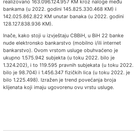
realizovano 163.096.124.957 KM kroz naloge među
bankama (u 2022. godini 145.825.330.468 KM) i
142.025.862.822 KM unutar banaka (u 2022. godini
128.127.838.936 KM).
Inače, kako stoji u izvještaju CBBiH, u BiH 22 banke
nude elektronsko bankarstvo (mobilno i/ili internet
bankarstvo). Ovom vrstom usluge obuhvaćeno je
ukupno 1.575.942 subjekta (u toku 2022. bilo je
1.324.202), i to 119.595 pravnih subjekata (u toku 2022.
bilo je 98.704) i 1.456.347 fizičkih lica (u toku 2022. je
bilo 1.225.498). Izražen je trend povećanja broja
klijenata koji imaju ugovorenu ovu vrstu usluge.