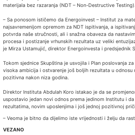
materijala bez razaranja (NDT – Non-Destructive Testing)
– Sa ponosom ističemo da Energoinvest – Institut za materi
najsavremenijom opremom za NDT ispitivanja, a ispitivanja 
potvrda naše stručnosti, ali i snažna obaveza da nastavim
procesa i postizanje vrhunskih rezultata uz veliki entuzija
je
Mirza Ustamujić, direktor Energoinvesta i predsjednik 
Tokom sjednice Skupština je usvojila i Plan poslovanja za
visoka ambicija i ostvarenje još boljih rezultata u odnosu
pozitivna nakon niza godina.
Direktor Instituta Abdulah Koro istakao je da se promje
uspostavio jedan novi odnos prema jedinom Institutu i da 
rezultatima, novim uposlenjima i još jednoj pozitivnoj pri
– Veoma je bitno da dijelimo iste vrijednosti i želju da ras
VEZANO