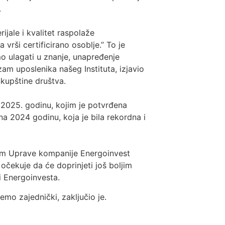
.
jale i kvalitet raspolaže
vrši certificirano osoblje.” To je
o ulagati u znanje, unapređenje
zam uposlenika našeg Instituta, izjavio
Skupštine društva.
 2025. godinu, kojim je potvrđena
 na 2024 godinu, koja je bila rekordna i
nom Uprave kompanije Energoinvest
očekuje da će doprinjeti još boljim
či Energoinvesta.
temo zajednički, zaključio je.