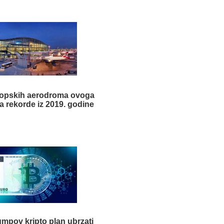
ropskih aerodroma ovoga
ila rekorde iz 2019. godine
umpov kripto plan ubrzati