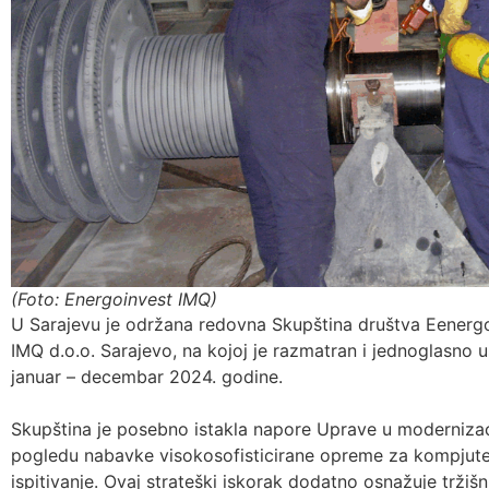
(Foto: Energoinvest IMQ)
U Sarajevu je održana redovna Skupština društva Eenergoinv
IMQ d.o.o. Sarajevo, na kojoj je razmatran i jednoglasno u
januar – decembar 2024. godine.
Skupština je posebno istakla napore Uprave u modernizacij
pogledu nabavke visokosofisticirane opreme za kompjuter
ispitivanje. Ovaj strateški iskorak dodatno osnažuje tržišn