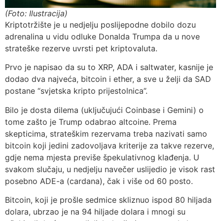
(Foto: Ilustracija)
Kriptotržište je u nedjelju poslijepodne dobilo dozu
adrenalina u vidu odluke Donalda Trumpa da u nove
strateške rezerve uvrsti pet kriptovaluta.
Prvo je napisao da su to XRP, ADA i saltwater, kasnije je
dodao dva najveća, bitcoin i ether, a sve u želji da SAD
postane “svjetska kripto prijestolnica”.
Bilo je dosta dilema (uključujući Coinbase i Gemini) o
tome zašto je Trump odabrao altcoine. Prema
skepticima, strateškim rezervama treba nazivati samo
bitcoin koji jedini zadovoljava kriterije za takve rezerve,
gdje nema mjesta previše špekulativnog klađenja. U
svakom slučaju, u nedjelju navečer uslijedio je visok rast
posebno ADE-a (cardana), čak i više od 60 posto.
Bitcoin, koji je prošle sedmice skliznuo ispod 80 hiljada
dolara, ubrzao je na 94 hiljade dolara i mnogi su