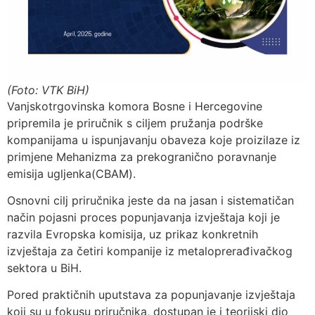
(Foto: VTK BiH)
Vanjskotrgovinska komora Bosne i Hercegovine
pripremila je priručnik s ciljem pružanja podrške
kompanijama u ispunjavanju obaveza koje proizilaze iz
primjene Mehanizma za prekogranično poravnanje
emisija ugljenka(CBAM).
Osnovni cilj priručnika jeste da na jasan i sistematičan
način pojasni proces popunjavanja izvještaja koji je
razvila Evropska komisija, uz prikaz konkretnih
izvještaja za četiri kompanije iz metaloprerađivačkog
sektora u BiH.
Pored praktičnih uputstava za popunjavanje izvještaja
koji su u fokusu priručnika, dostupan je i teorijski dio