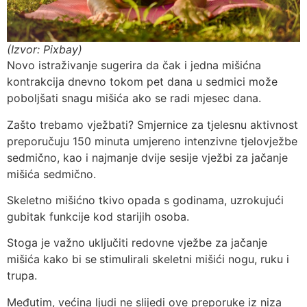
(Izvor: Pixbay)
Novo istraživanje sugerira da čak i jedna mišićna
kontrakcija dnevno tokom pet dana u sedmici može
poboljšati snagu mišića ako se radi mjesec dana.
Zašto trebamo vježbati? Smjernice za tjelesnu aktivnost
preporučuju 150 minuta umjereno intenzivne tjelovježbe
sedmično, kao i najmanje dvije sesije vježbi za jačanje
mišića sedmično.
Skeletno mišićno tkivo
opada s godinama, uzrokujući
gubitak funkcije kod starijih osoba.
Stoga je važno uključiti redovne vježbe za jačanje
mišića kako bi se
stimulirali skeletni mišići nogu, ruku i
trupa.
Međutim, većina ljudi ne slijedi ove preporuke iz niza