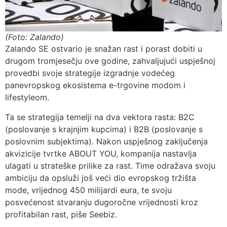
(Foto: Zalando)
Zalando SE ostvario je snažan rast i porast dobiti u
drugom tromjesečju ove godine, zahvaljujući uspješnoj
provedbi svoje strategije izgradnje vodećeg
panevropskog ekosistema e-trgovine modom i
lifestyleom.
Ta se strategija temelji na dva vektora rasta: B2C
(poslovanje s krajnjim kupcima) i B2B (poslovanje s
poslovnim subjektima). Nakon uspješnog zaključenja
akvizicije tvrtke ABOUT YOU, kompanija nastavlja
ulagati u strateške prilike za rast. Time odražava svoju
ambiciju da opsluži još veći dio evropskog tržišta
mode, vrijednog 450 milijardi eura, te svoju
posvećenost stvaranju dugoročne vrijednosti kroz
profitabilan rast, piše Seebiz.