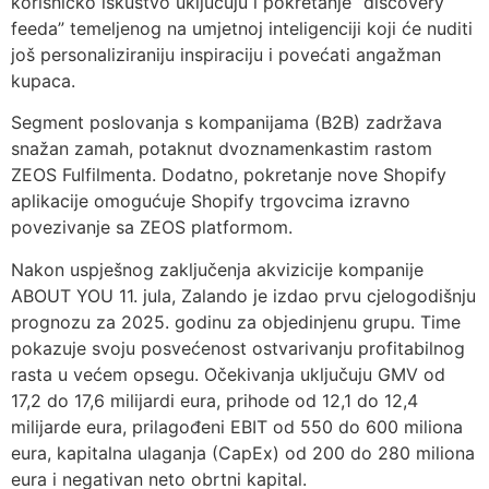
korisničko iskustvo uključuju i pokretanje “discovery
feeda” temeljenog na umjetnoj inteligenciji koji će nuditi
još personaliziraniju inspiraciju i povećati angažman
kupaca.
Segment poslovanja s kompanijama (B2B) zadržava
snažan zamah, potaknut dvoznamenkastim rastom
ZEOS Fulfilmenta. Dodatno, pokretanje nove Shopify
aplikacije omogućuje Shopify trgovcima izravno
povezivanje sa ZEOS platformom.
Nakon uspješnog zaključenja akvizicije kompanije
ABOUT YOU 11. jula, Zalando je izdao prvu cjelogodišnju
prognozu za 2025. godinu za objedinjenu grupu. Time
pokazuje svoju posvećenost ostvarivanju profitabilnog
rasta u većem opsegu. Očekivanja uključuju GMV od
17,2 do 17,6 milijardi eura, prihode od 12,1 do 12,4
milijarde eura, prilagođeni EBIT od 550 do 600 miliona
eura, kapitalna ulaganja (CapEx) od 200 do 280 miliona
eura i negativan neto obrtni kapital.