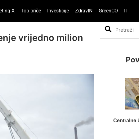
eting X
Top priče
Investicije
ZdravIN
GreenCO
IT
Search
nje vrijedno milion
Pov
Centralne 