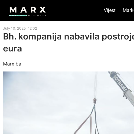
Vijesti
Mark
July 10, 2025
12:02
Bh. kompanija nabavila postroje
eura
Marx.ba