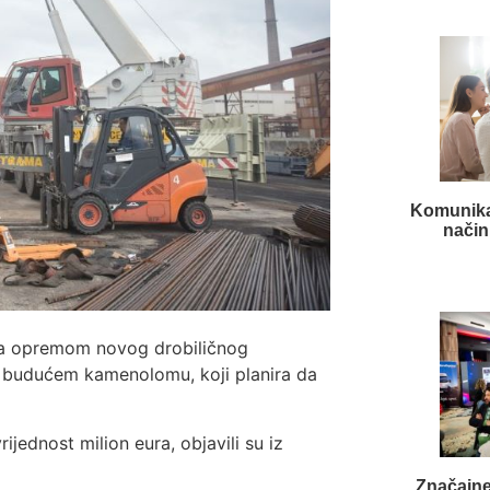
Komunikac
način
 sa opremom novog drobiličnog
na budućem kamenolomu, koji planira da
rijednost milion eura, objavili su iz
Značajne