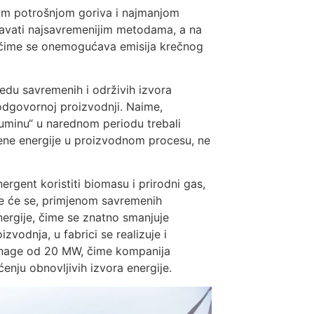
ižom potrošnjom goriva i najmanjom
ćavati najsavremenijim metodama, a na
nje, čime se onemogućava emisija krečnog
edu savremenih i održivih izvora
i odgovornoj proizvodnji. Naime,
uminu“ u narednom periodu trebali
elene energije u proizvodnom procesu, ne
rgent koristiti biomasu i prirodni gas,
dje će se, primjenom savremenih
nergije, čime se znatno smanjuje
izvodnja, u fabrici se realizuje i
e snage od 20 MW, čime kompanija
enju obnovljivih izvora energije.