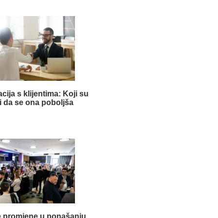
ija s klijentima: Koji su
i da se ona poboljša
 promjene u ponašanju