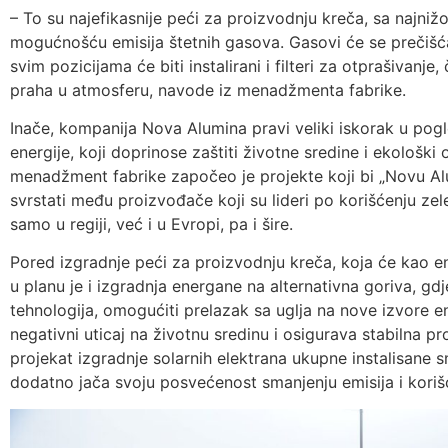
– To su najefikasnije peći za proizvodnju kreča, sa najn
mogućnošću emisija štetnih gasova. Gasovi će se prečiš
svim pozicijama će biti instalirani i filteri za otprašiva
praha u atmosferu, navode iz menadžmenta fabrike.
Inače, kompanija Nova Alumina pravi veliki iskorak u pogl
energije, koji doprinose zaštiti životne sredine i ekološk
menadžment fabrike započeo je projekte koji bi „Novu Al
svrstati među proizvođače koji su lideri po korišćenju z
samo u regiji, već i u Evropi, pa i šire.
Pored izgradnje peći za proizvodnju kreča, koja će kao ene
u planu je i izgradnja energane na alternativna goriva, g
tehnologija, omogućiti prelazak sa uglja na nove izvore e
negativni uticaj na životnu sredinu i osigurava stabilna pro
projekat izgradnje solarnih elektrana ukupne instalisan
dodatno jača svoju posvećenost smanjenju emisija i korišć