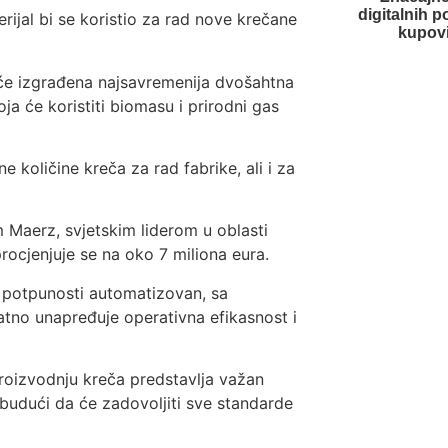
digitalnih 
ijal bi se koristio za rad nove krečane
kupovi
iće izgrađena najsavremenija dvošahtna
a će koristiti biomasu i prirodni gas
 količine kreča za rad fabrike, ali i za
 Maerz, svjetskim liderom u oblasti
procjenjuje se na oko 7 miliona eura.
i u potpunosti automatizovan, sa
atno unapređuje operativna efikasnost i
proizvodnju kreča predstavlja važan
 budući da će zadovoljiti sve standarde