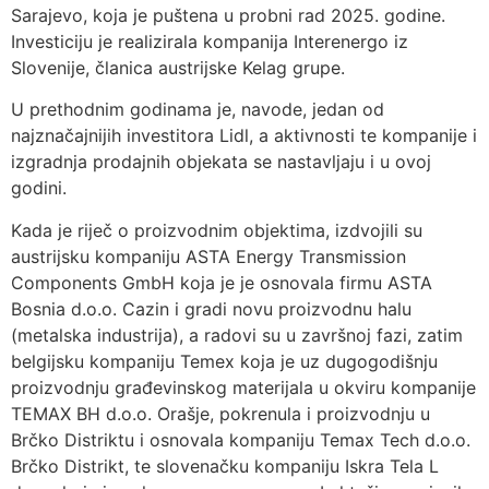
Sarajevo, koja je puštena u probni rad 2025. godine.
Investiciju je realizirala kompanija Interenergo iz
Slovenije, članica austrijske Kelag grupe.
U prethodnim godinama je, navode, jedan od
najznačajnijih investitora Lidl, a aktivnosti te kompanije i
izgradnja prodajnih objekata se nastavljaju i u ovoj
godini.
Kada je riječ o proizvodnim objektima, izdvojili su
austrijsku kompaniju ASTA Energy Transmission
Components GmbH koja je je osnovala firmu ASTA
Bosnia d.o.o. Cazin i gradi novu proizvodnu halu
(metalska industrija), a radovi su u završnoj fazi, zatim
belgijsku kompaniju Temex koja je uz dugogodišnju
proizvodnju građevinskog materijala u okviru kompanije
TEMAX BH d.o.o. Orašje, pokrenula i proizvodnju u
Brčko Distriktu i osnovala kompaniju Temax Tech d.o.o.
Brčko Distrikt, te slovenačku kompaniju Iskra Tela L