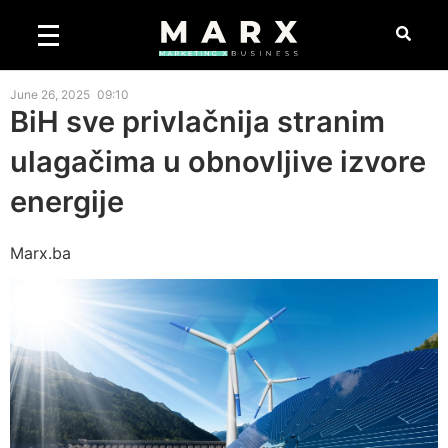
June 26, 2025
09:10
BiH sve privlačnija stranim
ulagačima u obnovljive izvore
energije
Marx.ba