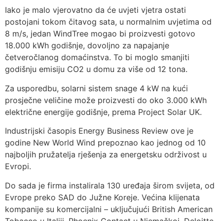
Iako je malo vjerovatno da će uvjeti vjetra ostati
postojani tokom čitavog sata, u normalnim uvjetima od
8 m/s, jedan WindTree mogao bi proizvesti gotovo
18.000 kWh godišnje, dovoljno za napajanje
četveročlanog domaćinstva. To bi moglo smanjiti
godišnju emisiju CO2 u domu za više od 12 tona.
Za usporedbu, solarni sistem snage 4 kW na kući
prosječne veličine može proizvesti do oko 3.000 kWh
električne energije godišnje, prema Project Solar UK.
Industrijski časopis Energy Business Review ove je
godine New World Wind prepoznao kao jednog od 10
najboljih pružatelja rješenja za energetsku održivost u
Evropi.
Do sada je firma instalirala 130 uređaja širom svijeta, od
Evrope preko SAD do Južne Koreje. Većina klijenata
kompanije su komercijalni – uključujući British American
Tobacco u Italiji, Phoenix Contact u Njemačkoj, Deloitte