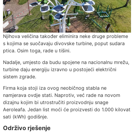
Njihova veličina također eliminira neke druge probleme
s kojima se suočavaju divovske turbine, poput sudara
ptica. Osim toga, rade u tišini.
Nadalje, umjesto da budu spojene na nacionalnu mrežu,
turbine daju energiju izravno u postojeći električni
sistem zgrade.
Firma koja stoji iza ovog neobičnog stabla ne
namjerava ovdje stati. Naprotiv, već rade na novom
dizajnu kojim bi utrostručiti proizvodnju snage
Aeroleafa. Jedan list moći će proizvesti do 1.000 kilovat
sati (kWh) godišnje.
Održivo rješenje