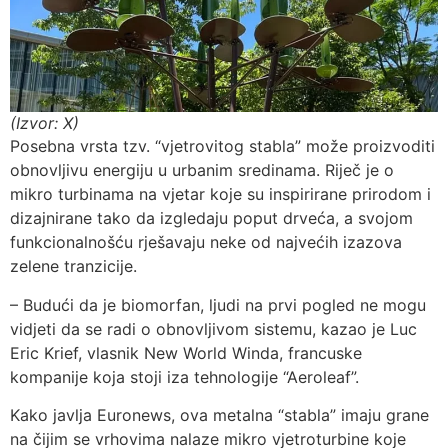
(Izvor: X)
Posebna vrsta tzv. “vjetrovitog stabla” može proizvoditi
obnovljivu energiju u urbanim sredinama. Riječ je o
mikro turbinama na vjetar koje su inspirirane prirodom i
dizajnirane tako da izgledaju poput drveća, a svojom
funkcionalnošću rješavaju neke od najvećih izazova
zelene tranzicije.
– Budući da je biomorfan, ljudi na prvi pogled ne mogu
vidjeti da se radi o obnovljivom sistemu, kazao je Luc
Eric Krief, vlasnik New World Winda, francuske
kompanije koja stoji iza tehnologije “Aeroleaf”.
Kako javlja Euronews, ova metalna “stabla” imaju grane
na čijim se vrhovima nalaze mikro vjetroturbine koje