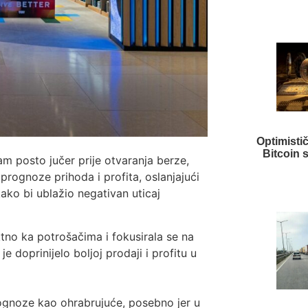
Optimisti
Bitcoin 
m posto jučer prije otvaranja berze,
rognoze prihoda i profita, oslanjajući
ako bi ublažio negativan uticaj
ktno ka potrošačima i fokusirala se na
e doprinijelo boljoj prodaji i profitu u
prognoze kao ohrabrujuće, posebno jer u