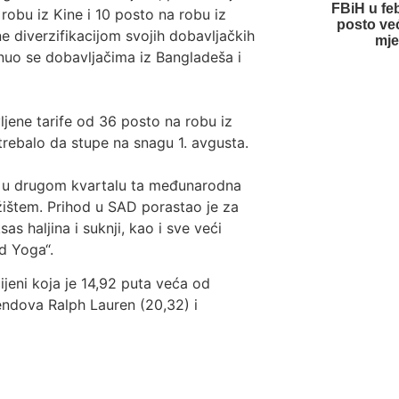
FBiH u feb
 robu iz Kine i 10 posto na robu iz
posto već
ne diverzifikacijom svojih dobavljačkih
mje
nuo se dobavljačima iz Bangladeša i
vljene tarife od 36 posto na robu iz
rebalo da stupe na snagu 1. avgusta.
a u drugom kvartalu ta međunarodna
žištem. Prihod u SAD porastao je za
s haljina i suknji, kao i sve veći
d Yoga“.
jeni koja je 14,92 puta veća od
endova Ralph Lauren (20,32) i