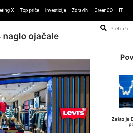
eting X
Top priče
Investicije
ZdravIN
GreenCO
IT
Search
 naglo ojačale
Pov
Zašto je
p