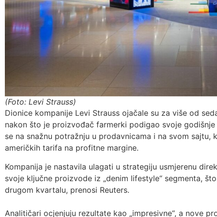
(Foto: Levi Strauss)
Dionice kompanije Levi Strauss ojačale su za više od seda
nakon što je proizvođač farmerki podigao svoje godišnje p
se na snažnu potražnju u prodavnicama i na svom sajtu, k
američkih tarifa na profitne margine.
Kompanija je nastavila ulagati u strategiju usmjerenu dire
svoje ključne proizvode iz „denim lifestyle“ segmenta, što j
drugom kvartalu, prenosi Reuters.
Analitičari ocjenjuju rezultate kao „impresivne“, a nove 