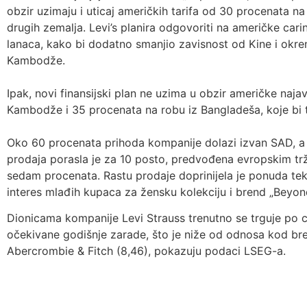
obzir uzimaju i uticaj američkih tarifa od 30 procenata na
drugih zemalja. Levi’s planira odgovoriti na američke cari
lanaca, kako bi dodatno smanjio zavisnost od Kine i okre
Kambodže.
Ipak, novi finansijski plan ne uzima u obzir američke naja
Kambodže i 35 procenata na robu iz Bangladeša, koje bi t
Oko 60 procenata prihoda kompanije dolazi izvan SAD, 
prodaja porasla je za 10 posto, predvođena evropskim tr
sedam procenata. Rastu prodaje doprinijela je ponuda teksa
interes mlađih kupaca za žensku kolekciju i brend „Beyon
Dionicama kompanije Levi Strauss trenutno se trguje po ci
očekivane godišnje zarade, što je niže od odnosa kod br
Abercrombie & Fitch (8,46), pokazuju podaci LSEG-a.