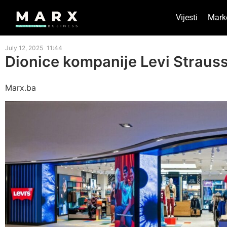
Vijesti
Mark
July 12, 2025
11:44
Dionice kompanije Levi Strauss
Marx.ba