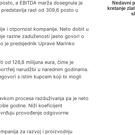
6 posto, a EBITDA marža dosegnula je
Nedavni p
kretanje zlat
o predstavlja rast od 309,6 posto u
s
ije i otpornost kompanije. Neto dobit u
je razine zaduženosti jasno govori o
vio je predsjednik Uprave Marinko
i od 126,8 milijuna eura, čime je
portfelj narudžbi u narednim godinama.
egovori s istim kupcem koji bi mogli
tavkom procesa razduživanja pa je neto
šle godine. Niži koeficijent
otvrđuju provođenje odgovorne
ompanija za razvoj i proizvodnju