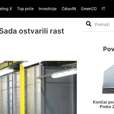
eting X
Top priče
Investicije
ZdravIN
GreenCO
IT
Search
Sada ostvarili rast
Pov
Končar pos
Preko 2