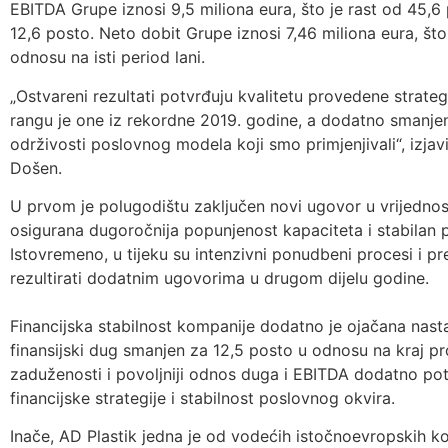
EBITDA Grupe iznosi 9,5 miliona eura, što je rast od 45,
12,6 posto. Neto dobit Grupe iznosi 7,46 miliona eura, št
odnosu na isti period lani.
„Ostvareni rezultati potvrđuju kvalitetu provedene strateg
rangu je one iz rekordne 2019. godine, a dodatno smanjen
održivosti poslovnog modela koji smo primjenjivali“, izja
Došen.
U prvom je polugodištu zaključen novi ugovor u vrijednost
osigurana dugoročnija popunjenost kapaciteta i stabilan 
Istovremeno, u tijeku su intenzivni ponudbeni procesi i pr
rezultirati dodatnim ugovorima u drugom dijelu godine.
Financijska stabilnost kompanije dodatno je ojačana nas
finansijski dug smanjen za 12,5 posto u odnosu na kraj pro
zaduženosti i povoljniji odnos duga i EBITDA dodatno p
financijske strategije i stabilnost poslovnog okvira.
Inače, AD Plastik jedna je od vodećih istočnoevropskih k