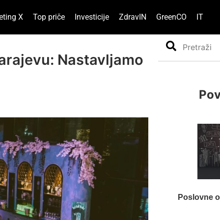
eting X
Top priče
Investicije
ZdravIN
GreenCO
IT
Search
arajevu: Nastavljamo
Pov
Poslovne od