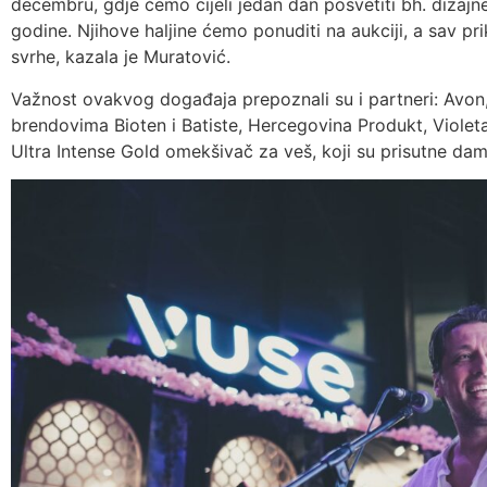
decembru, gdje ćemo cijeli jedan dan posvetiti bh. dizaj
godine. Njihove haljine ćemo ponuditi na aukciji, a sav pr
svrhe, kazala je Muratović.
Važnost ovakvog događaja prepoznali su i partneri: Avon,
brendovima Bioten i Batiste, Hercegovina Produkt, Violet
Ultra Intense Gold omekšivač za veš, koji su prisutne d