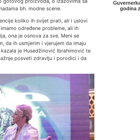
 do gotovog proizvoda, o izazovima sa
Guvernerka
im nadama bh. modne scene.
godina 
e koliko ih svijet prati, ali i uslovi
i imamo određene probleme, ali ih
ja, ona je osnova za sve. Meni se
em, da ih usmjerim i vjerujem da imaju
 kazala je Husedžinović Ibrahimović te
ažnje posveti zdravlju i porodici i da