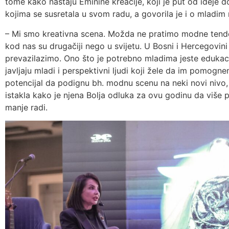
tome kako nastaju Eminine kreacije, koji je put od ideje
kojima se susretala u svom radu, a govorila je i o mlad
– Mi smo kreativna scena. Možda ne pratimo modne tendencij
kod nas su drugačiji nego u svijetu. U Bosni i Hercegovin
prevazilazimo. Ono što je potrebno mladima jeste edukaci
javljaju mladi i perspektivni ljudi koji žele da im pomogn
potencijal da podignu bh. modnu scenu na neki novi nivo,
istakla kako je njena Bolja odluka za ovu godinu da više p
manje radi.