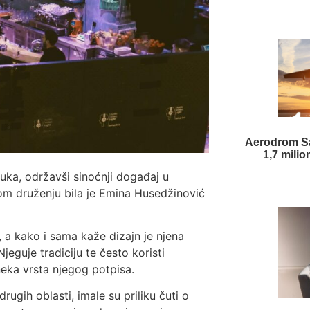
Aerodrom Sa
1,7 milio
luka, održavši sinoćnji događaj u
om druženju bila je Emina Husedžinović
 a kako i sama kaže dizajn je njena
jeguje tradiciju te često koristi
neka vrsta njegog potpisa.
drugih oblasti, imale su priliku čuti o