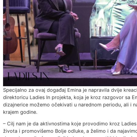
Specijalno za ovaj događaj Emina je napravila dvije kreac
direktoricu Ladies In projekta, koja je kroz razgovor sa Em
dizajnerice možemo očekivati u narednom periodu, ali i na
krajem godine.
– Cilj nam je da aktivnostima koje provodimo kroz Ladies 
života i promovišemo Bolje odluke, a želimo i da najavimo