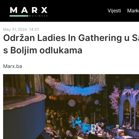
Vijesti
Mark
May 31, 2024
14:37
Održan Ladies In Gathering u S
s Boljim odlukama
Marx.ba