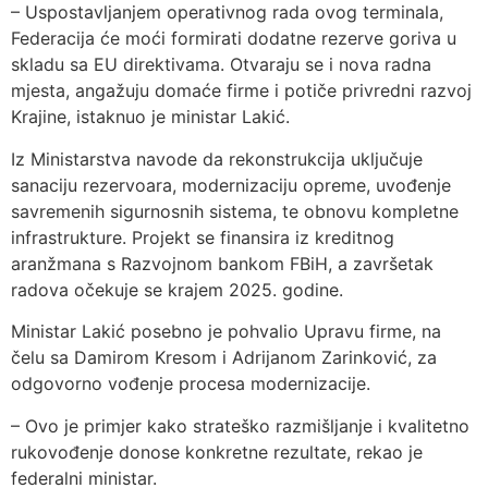
– Uspostavljanjem operativnog rada ovog terminala,
Federacija će moći formirati dodatne rezerve goriva u
skladu sa EU direktivama. Otvaraju se i nova radna
mjesta, angažuju domaće firme i potiče privredni razvoj
Krajine, istaknuo je ministar Lakić.
Iz Ministarstva navode da rekonstrukcija uključuje
sanaciju rezervoara, modernizaciju opreme, uvođenje
savremenih sigurnosnih sistema, te obnovu kompletne
infrastrukture. Projekt se finansira iz kreditnog
aranžmana s Razvojnom bankom FBiH, a završetak
radova očekuje se krajem 2025. godine.
Ministar Lakić posebno je pohvalio Upravu firme, na
čelu sa Damirom Kresom i Adrijanom Zarinković, za
odgovorno vođenje procesa modernizacije.
– Ovo je primjer kako strateško razmišljanje i kvalitetno
rukovođenje donose konkretne rezultate, rekao je
federalni ministar.