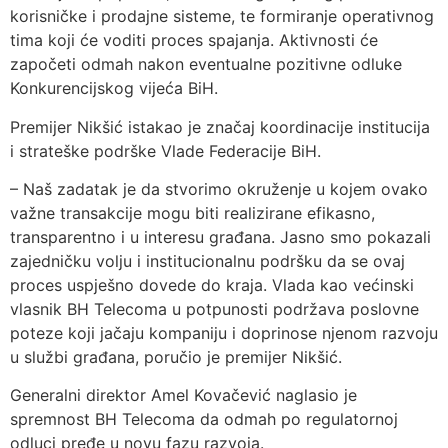
korisničke i prodajne sisteme, te formiranje operativnog
tima koji će voditi proces spajanja. Aktivnosti će
započeti odmah nakon eventualne pozitivne odluke
Konkurencijskog vijeća BiH.
Premijer Nikšić istakao je značaj koordinacije institucija
i strateške podrške Vlade Federacije BiH.
– Naš zadatak je da stvorimo okruženje u kojem ovako
važne transakcije mogu biti realizirane efikasno,
transparentno i u interesu građana. Jasno smo pokazali
zajedničku volju i institucionalnu podršku da se ovaj
proces uspješno dovede do kraja. Vlada kao većinski
vlasnik BH Telecoma u potpunosti podržava poslovne
poteze koji jačaju kompaniju i doprinose njenom razvoju
u službi građana, poručio je premijer Nikšić.
Generalni direktor Amel Kovačević naglasio je
spremnost BH Telecoma da odmah po regulatornoj
odluci pređe u novu fazu razvoja.