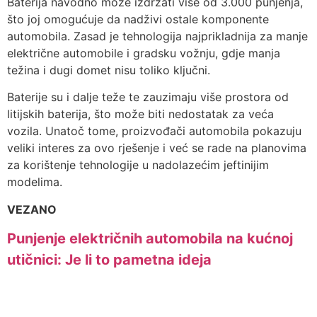
Baterija navodno može izdržati više od 3.000 punjenja,
što joj omogućuje da nadživi ostale komponente
automobila. Zasad je tehnologija najprikladnija za manje
električne automobile i gradsku vožnju, gdje manja
težina i dugi domet nisu toliko ključni.
Baterije su i dalje teže te zauzimaju više prostora od
litijskih baterija, što može biti nedostatak za veća
vozila. Unatoč tome, proizvođači automobila pokazuju
veliki interes za ovo rješenje i već se rade na planovima
za korištenje tehnologije u nadolazećim jeftinijim
modelima.
VEZANO
Punjenje električnih automobila na kućnoj
utičnici: Je li to pametna ideja