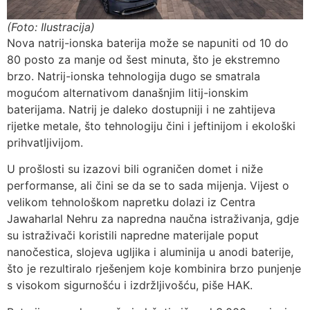
(Foto: Ilustracija)
Nova natrij-ionska baterija može se napuniti od 10 do
80 posto za manje od šest minuta, što je ekstremno
brzo. Natrij-ionska tehnologija dugo se smatrala
mogućom alternativom današnjim litij-ionskim
baterijama. Natrij je daleko dostupniji i ne zahtijeva
rijetke metale, što tehnologiju čini i jeftinijom i ekološki
prihvatljivijom.
U prošlosti su izazovi bili ograničen domet i niže
performanse, ali čini se da se to sada mijenja. Vijest o
velikom tehnološkom napretku dolazi iz Centra
Jawaharlal Nehru za napredna naučna istraživanja, gdje
su istraživači koristili napredne materijale poput
nanočestica, slojeva ugljika i aluminija u anodi baterije,
što je rezultiralo rješenjem koje kombinira brzo punjenje
s visokom sigurnošću i izdržljivošću, piše HAK.