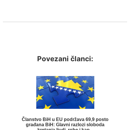
Povezani članci:
Članstvo BiH u EU podržava 69,9 posto
građana BiH: Glavni razlozi sloboda
kretanja ljudi, robe i kap...