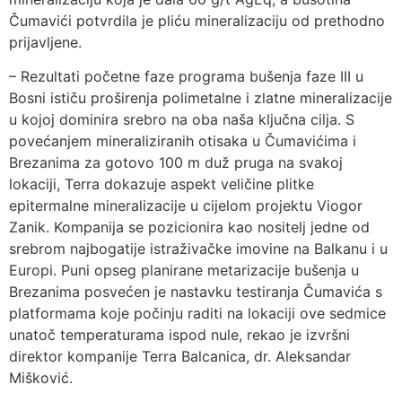
Čumavići potvrdila je pliću mineralizaciju od prethodno
prijavljene.
– Rezultati početne faze programa bušenja faze III u
Bosni ističu proširenja polimetalne i zlatne mineralizacije
u kojoj dominira srebro na oba naša ključna cilja. S
povećanjem mineraliziranih otisaka u Čumavićima i
Brezanima za gotovo 100 m duž pruga na svakoj
lokaciji, Terra dokazuje aspekt veličine plitke
epitermalne mineralizacije u cijelom projektu Viogor
Zanik. Kompanija se pozicionira kao nositelj jedne od
srebrom najbogatije istraživačke imovine na Balkanu i u
Europi. Puni opseg planirane metarizacije bušenja u
Brezanima posvećen je nastavku testiranja Čumavića s
platformama koje počinju raditi na lokaciji ove sedmice
unatoč temperaturama ispod nule, rekao je izvršni
direktor kompanije Terra Balcanica, dr. Aleksandar
Mišković.