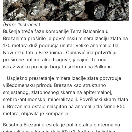
(Foto: Ilustracija)
Bušenje treće faze kompanije Terra Balcanica u
Brezanima proširilo je površinsku mineralizaciju zlata na
170 metara duž područja unutar velike anomalije tla.
Novi rezultati u Brezanima i Čumavićima potvrđuju
proširene polimetalne tragove, jačajući Terrinu
istraživačku poziciju bogatu srebrom na Balkanu.
– Uspješno presretanje mineralizacije zlata potvrđuje
višedomensku prirodu Brezana kao strukturno
smještenog, zlatonosnog skarna na epitermalnoj,
srebro-antimonskoj mineralizaciji. Površinski skarn zlata
u Brezanima ostaje neispitan na anomaliji tla širine 850
metara, objavila je kompanija.
Bušotina Brezani presrela je polimetalnu epitermalnu
mineralizaciju koja je dala 60 g/t AgEq, a bušotina