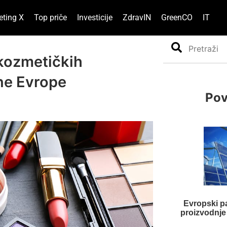
eting X
Top priče
Investicije
ZdravIN
GreenCO
IT
Search
 kozmetičkih
ne Evrope
Pov
Evropski p
proizvodnje 