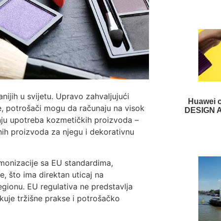
nijih u svijetu. Upravo zahvaljujući
Huawei 
, potrošači mogu da računaju na visok
DESIGN A
tanju upotreba kozmetičkih proizvoda –
ih proizvoda za njegu i dekorativnu
rmonizacije sa EU standardima,
 što ima direktan uticaj na
egionu. EU regulativa ne predstavlja
ikuje tržišne prakse i potrošačko