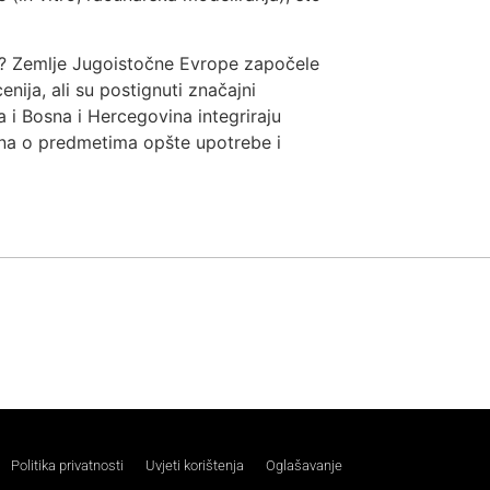
pi? Zemlje Jugoistočne Evrope započele
ija, ali su postignuti značajni
a i Bosna i Hercegovina integriraju
ona o predmetima opšte upotrebe i
Politika privatnosti
Uvjeti korištenja
Oglašavanje