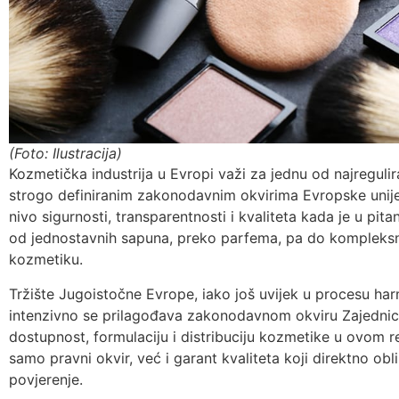
(Foto: Ilustracija)
Kozmetička industrija u Evropi važi za jednu od najregulira
strogo definiranim zakonodavnim okvirima Evropske unije
nivo sigurnosti, transparentnosti i kvaliteta kada je u pi
od jednostavnih sapuna, preko parfema, pa do kompleksn
kozmetiku.
Tržište Jugoistočne Evrope, iako još uvijek u procesu ha
intenzivno se prilagođava zakonodavnom okviru Zajednice,
dostupnost, formulaciju i distribuciju kozmetike u ovom r
samo pravni okvir, već i garant kvaliteta koji direktno obl
povjerenje.