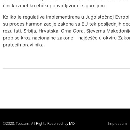
čini kozmetiku etički prihvatljivom i sigurnijom.
Koliko je regulativa implementirana u Jugoistočnoj Evro
su proces harmonizacije zakona sa EU tek posljednjih decen
rezultati. Srbija, Hrvatska, Crna Gora, Sjeverna Makedonij
propise kroz nacionalne zakone – najčešće u okviru Zak
pratećih pravilnika.
©2023. Topcom. All Rights Reserved. by
MD
Impressum