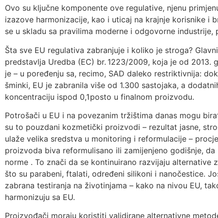
Ovo su ključne komponente ove regulative, njenu primje
izazove harmonizacije, kao i uticaj na krajnje korisnike i 
se u skladu sa pravilima moderne i odgovorne industrije, 
Šta sve EU regulativa zabranjuje i koliko je stroga? Glav
predstavlja Uredba (EC) br. 1223/2009, koja je od 2013. 
je – u poređenju sa, recimo, SAD daleko restriktivnija: do
šminki, EU je zabranila više od 1.300 sastojaka, a dodatni
koncentraciju ispod 0,1 posto u finalnom proizvodu.
Potrošači u EU i na povezanim tržištima danas mogu bira
su to pouzdani kozmetički proizvodi – rezultat jasne, str
ulaže velika sredstva u monitoring i reformulacije – proc
proizvoda biva reformulisano ili zamijenjeno godišnje, da 
norme . To znači da se kontinuirano razvijaju alternative 
što su parabeni, ftalati, određeni silikoni i nanočestice. J
zabrana testiranja na životinjama – kako na nivou EU, tako
harmonizuju sa EU.
Proizvođači moraju koristiti validirane alternativne metode