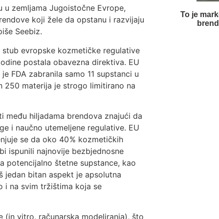
nu u zemljama Jugoistočne Evrope,
To je mark
brendove koji žele da opstanu i razvijaju
brend
piše Seebiz.
ni stub evropske kozmetičke regulative
godine postala obavezna direktiva. EU
k je FDA zabranila samo 11 supstanci u
h 250 materija je strogo limitirano na
ti među hiljadama brendova znajući da
oge i naučno utemeljene regulative. EU
jenjuje se da oko 40 % kozmetičkih
bi ispunili najnovije bezbjednosne
za poten­cijalno štetne supstance, kao
oš jedan bitan aspekt je apsolutna
 i na svim tržištima koja se
 (in vitro, računarska modeliranja), što