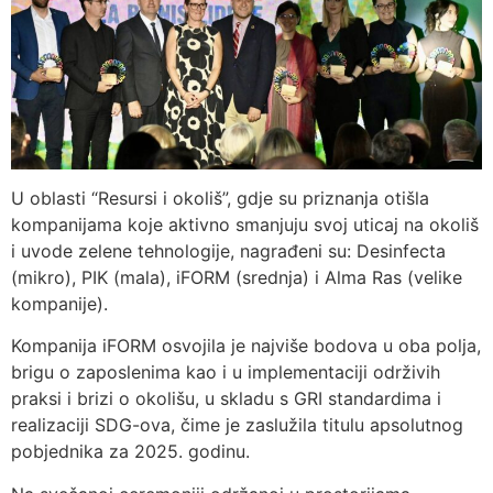
U oblasti “Resursi i okoliš”, gdje su priznanja otišla
kompanijama koje aktivno smanjuju svoj uticaj na okoliš
i uvode zelene tehnologije, nagrađeni su: Desinfecta
(mikro), PIK (mala), iFORM (srednja) i Alma Ras (velike
kompanije).
Kompanija iFORM osvojila je najviše bodova u oba polja,
brigu o zaposlenima kao i u implementaciji održivih
praksi i brizi o okolišu, u skladu s GRI standardima i
realizaciji SDG-ova, čime je zaslužila titulu apsolutnog
pobjednika za 2025. godinu.