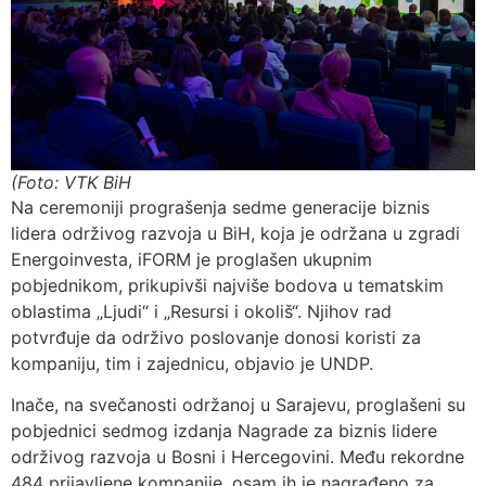
(Foto: VTK BiH
Na ceremoniji prograšenja sedme generacije biznis
lidera održivog razvoja u BiH, koja je održana u zgradi
Energoinvesta, iFORM je proglašen ukupnim
pobjednikom, prikupivši najviše bodova u tematskim
oblastima „Ljudi“ i „Resursi i okoliš“. Njihov rad
potvrđuje da održivo poslovanje donosi koristi za
kompaniju, tim i zajednicu, objavio je UNDP.
Inače, na svečanosti održanoj u Sarajevu, proglašeni su
pobjednici sedmog izdanja Nagrade za biznis lidere
održivog razvoja u Bosni i Hercegovini. Među rekordne
484 prijavljene kompanije, osam ih je nagrađeno za