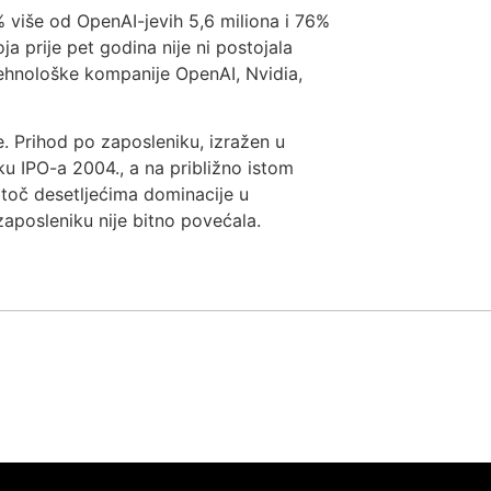
 više od OpenAI-jevih 5,6 miliona i 76%
ja prije pet godina nije ni postojala
hnološke kompanije OpenAI, Nvidia,
. Prihod po zaposleniku, izražen u
tku IPO-a 2004., a na približno istom
atoč desetljećima dominacije u
zaposleniku nije bitno povećala.