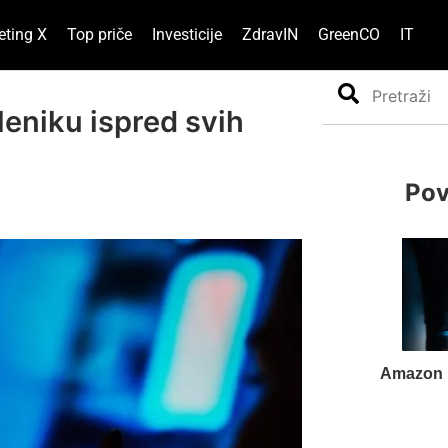
eting X
Top priče
Investicije
ZdravIN
GreenCO
IT
Search
eniku ispred svih
Pov
Amazon p