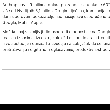
Anthropicovih 9 miliona dolara po zaposleniku oko je 60%
više od Nvidijinih 5,1 milion. Drugim riječima, kompanija ko
danas po ovom pokazatelju nadmašuje sve uspoređene te
Google, Meta i Apple.
Možda i najzanimljiviji dio usporedbe odnosi se na Google
realnim iznosima, iznosio je oko 2,1 milion dolara u trenu
nivou ostao je i danas. To upućuje na zaključak da se, un
pretraživanju i digitalnom oglašavanju, produktivnost po 